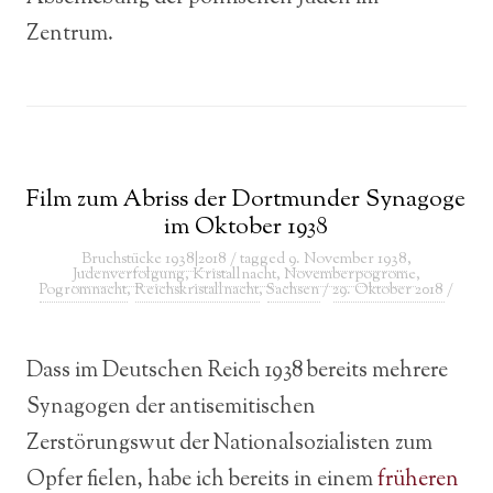
Zentrum.
Film zum Abriss der Dortmunder Synagoge
im Oktober 1938
Bruchstücke 1938|2018
/ tagged
9. November 1938
,
Judenverfolgung
,
Kristallnacht
,
Novemberpogrome
,
Pogromnacht
,
Reichskristallnacht
,
Sachsen
/
29. Oktober 2018
/
Dass im Deutschen Reich 1938 bereits mehrere
Synagogen der antisemitischen
Zerstörungswut der Nationalsozialisten zum
Opfer fielen, habe ich bereits in einem
früheren