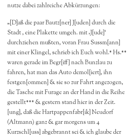
nutze dabei zahlreiche Abkürzungen:
„[D]aß die paar Bautz[ner] J[uden] durch die
Stadt , eine Plakette umgeh. mit ‚J[ude]‘
durchziehen mußten, voran Frau Sussm[ann]
mit einer Klingel, schrieb ich Euch wohl.* Hs.**
waren gerade im Begr[iff] nach Bunzlau zu
fahren, hat man das Auto demol[iert], ihn
festgen[ommen] & sie so zur Fahrt angezogen,
die Tasche mit Furage an der Hand in die Reihe
gestellt*** & gestern stand hier in der Zeit.
[ung], daß die Hartpappenfabr[ik] Neudorf
(Altmann) ganz & gar morgens um 4
Kurzschl[uss] abgebrannt sei & ich glaube der