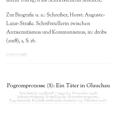
ihrem Tod 1970 als Schriftstellerin arbeitete.
Zur Biografie u. a.: Schreiber, Horst: Auguste-
Lazar-Straße. Schriftstellerin zwischen
Antisemitismus und Kommunismus, in: drobs
(2018), 1, S. 16.
Leave a reply
Pogromprozesse (8): Ein Täter in Glauchau
Bruchstücke 1938|2018
/ tagged
9. November 1938
,
Judenverfolgung
,
Kristallnacht
,
Novemberpogrome
,
Pogromnacht
,
Reichskristallnacht
,
Sachsen
/
24. Oktober 2018
/