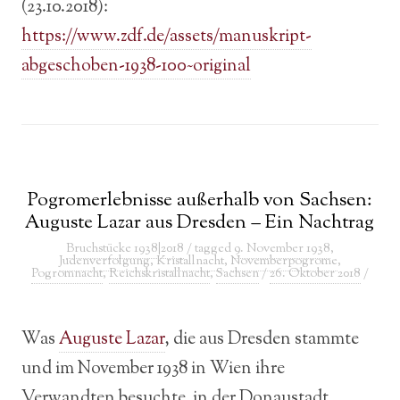
(23.10.2018):
https://www.zdf.de/assets/manuskript-
abgeschoben-1938-100~original
Pogromerlebnisse außerhalb von Sachsen:
Auguste Lazar aus Dresden – Ein Nachtrag
Bruchstücke 1938|2018
/ tagged
9. November 1938
,
Judenverfolgung
,
Kristallnacht
,
Novemberpogrome
,
Pogromnacht
,
Reichskristallnacht
,
Sachsen
/
26. Oktober 2018
/
Was
Auguste Lazar
, die aus Dresden stammte
und im November 1938 in Wien ihre
Verwandten besuchte, in der Donaustadt