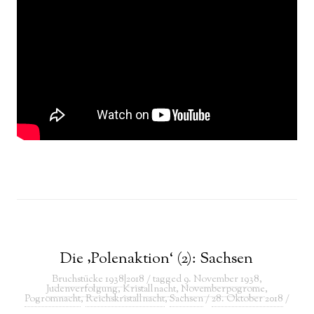
Die ‚Polenaktion‘ (2): Sachsen
Bruchstücke 1938|2018
/ tagged
9. November 1938
,
Judenverfolgung
,
Kristallnacht
,
Novemberpogrome
,
Pogromnacht
,
Reichskristallnacht
,
Sachsen
/
28. Oktober 2018
/