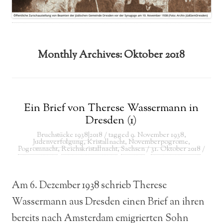
Monthly Archives:
Oktober 2018
Ein Brief von Therese Wassermann in
Dresden (1)
Bruchstücke 1938|2018
/ tagged
9. November 1938
,
Judenverfolgung
,
Kristallnacht
,
Novemberpogrome
,
Pogromnacht
,
Reichskristallnacht
,
Sachsen
/
31. Oktober 2018
/
Am 6. Dezember 1938 schrieb Therese
Wassermann aus Dresden einen Brief an ihren
bereits nach Amsterdam emigrierten Sohn