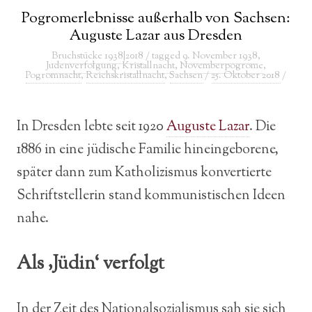
Pogromerlebnisse außerhalb von Sachsen:
Auguste Lazar aus Dresden
Bruchstücke 1938|2018
/ tagged
9. November 1938
,
Judenverfolgung
,
Kristallnacht
,
Novemberpogrome
,
Pogromnacht
,
Reichskristallnacht
,
Sachsen
/
25. Oktober 2018
/
In Dresden lebte seit 1920
Auguste Lazar
. Die
1886 in eine jüdische Familie hineingeborene,
später dann zum Katholizismus konvertierte
Schriftstellerin stand kommunistischen Ideen
nahe.
Als ‚Jüdin‘ verfolgt
In der Zeit des Nationalsozialismus sah sie sich