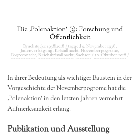
Die ‚Polenaktion‘ (3): Forschung und
Öffentlichkeit
Bruchstücke 1938|2018
/ tagged
9. November 1938
,
Judenverfolgung
,
Kristallnacht
,
Novemberpogrome
,
Pogromnacht
,
Reichskristallnacht
,
Sachsen
/
30. Oktober 2018
/
In ihrer Bedeutung als wichtiger Baustein in der
Vorgeschichte der Novemberpogrome hat die
‚Polenaktion‘ in den letzten Jahren vermehrt
Aufmerksamkeit erlang.
Publikation und Ausstellung