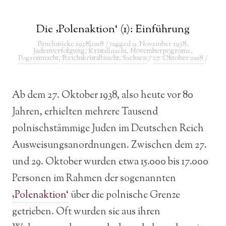
Die ‚Polenaktion‘ (1): Einführung
Bruchstücke 1938|2018
/ tagged
9. November 1938
,
Judenverfolgung
,
Kristallnacht
,
Novemberpogrome
,
Pogromnacht
,
Reichskristallnacht
,
Sachsen
/
27. Oktober 2018
/
Ab dem 27. Oktober 1938, also heute vor 80
Jahren, erhielten mehrere Tausend
polnischstämmige Juden im Deutschen Reich
Ausweisungsanordnungen. Zwischen dem 27.
und 29. Oktober wurden etwa 15.000 bis 17.000
Personen im Rahmen der sogenannten
‚Polenaktion‘
über die polnische Grenze
getrieben. Oft wurden sie aus ihren