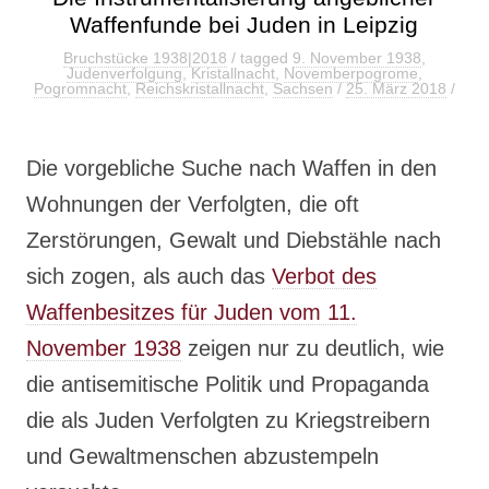
Waffenfunde bei Juden in Leipzig
Bruchstücke 1938|2018
/ tagged
9. November 1938
,
Judenverfolgung
,
Kristallnacht
,
Novemberpogrome
,
Pogromnacht
,
Reichskristallnacht
,
Sachsen
/
25. März 2018
/
Die vorgebliche Suche nach Waffen in den
Wohnungen der Verfolgten, die oft
Zerstörungen, Gewalt und Diebstähle nach
sich zogen, als auch das
Verbot des
Waffenbesitzes für Juden vom 11.
November 1938
zeigen nur zu deutlich, wie
die antisemitische Politik und Propaganda
die als Juden Verfolgten zu Kriegstreibern
und Gewaltmenschen abzustempeln