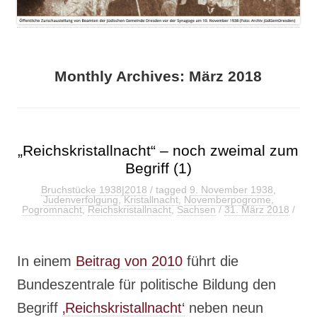
Monthly Archives:
März 2018
„Reichskristallnacht“ – noch zweimal zum
Begriff (1)
Bruchstücke 1938|2018
/ tagged
9. November 1938
,
Judenverfolgung
,
Kristallnacht
,
Novemberpogrome
,
Pogromnacht
,
Reichskristallnacht
,
Sachsen
/
31. März 2018
/
In einem
Beitrag von 2010
führt die
Bundeszentrale für politische Bildung den
Begriff
‚Reichskristallnacht‘
neben neun