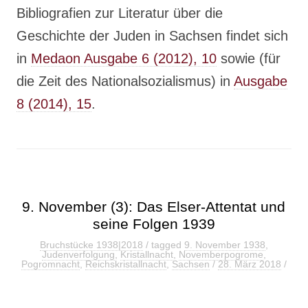
Bibliografien zur Literatur über die
Geschichte der Juden in Sachsen findet sich
in
Medaon Ausgabe 6 (2012), 10
sowie (für
die Zeit des Nationalsozialismus) in
Ausgabe
8 (2014), 15
.
9. November (3): Das Elser-Attentat und
seine Folgen 1939
Bruchstücke 1938|2018
/ tagged
9. November 1938
,
Judenverfolgung
,
Kristallnacht
,
Novemberpogrome
,
Pogromnacht
,
Reichskristallnacht
,
Sachsen
/
28. März 2018
/