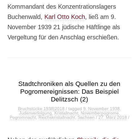
Kommandant des Konzentrationslagers
Buchenwald,
Karl Otto Koch
, ließ am 9.
November 1939 21 jüdische Häftlinge als
Vergeltung für den Anschlag erschießen.
Stadtchroniken als Quellen zu den
Pogromereignissen: Das Beispiel
Delitzsch (2)
Bruchstücke 1938|2018
/ tagged
9. November 1938
,
Judenverfolgung
,
Kristallnacht
,
Novemberpogrome
,
Pogromnacht
,
Reichskristallnacht
,
Sachsen
/
27. März 2018
/