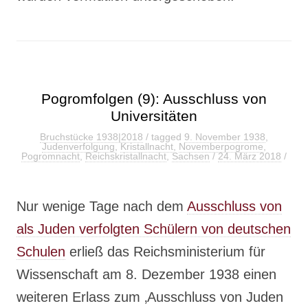
Pogromfolgen (9): Ausschluss von
Universitäten
Bruchstücke 1938|2018
/ tagged
9. November 1938
,
Judenverfolgung
,
Kristallnacht
,
Novemberpogrome
,
Pogromnacht
,
Reichskristallnacht
,
Sachsen
/
24. März 2018
/
Nur wenige Tage nach dem
Ausschluss von
als Juden verfolgten Schülern von deutschen
Schulen
erließ das Reichsministerium für
Wissenschaft am 8. Dezember 1938 einen
weiteren Erlass zum ‚Ausschluss von Juden