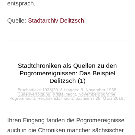
entsprach.
Quelle:
Stadtarchiv Delitzsch
.
Stadtchroniken als Quellen zu den
Pogromereignissen: Das Beispiel
Delitzsch (1)
Bruchstücke 1938|2018
/ tagged
9. November 1938
,
Judenverfolgung
,
Kristallnacht
,
Novemberpogrome
,
Pogromnacht
,
Reichskristallnacht
,
Sachsen
/
26. März 2018
/
Ihren Eingang fanden die Pogromereignisse
auch in die Chroniken mancher sächsischer