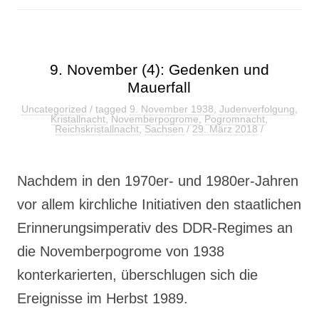
9. November (4): Gedenken und
Mauerfall
Uncategorized
/ tagged
9. November 1938
,
Judenverfolgung
,
Kristallnacht
,
Novemberpogrome
,
Pogromnacht
,
Reichskristallnacht
,
Sachsen
/
29. März 2018
/
Nachdem in den 1970er- und 1980er-Jahren
vor allem kirchliche Initiativen den staatlichen
Erinnerungsimperativ des DDR-Regimes an
die Novemberpogrome von 1938
konterkarierten, überschlugen sich die
Ereignisse im Herbst 1989.