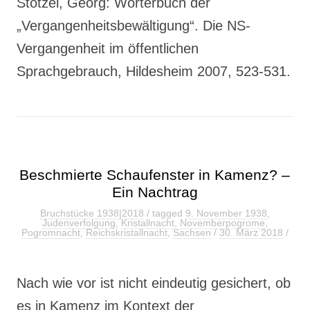
Stötzel, Georg: Wörterbuch der
„Vergangenheitsbewältigung“. Die NS-
Vergangenheit im öffentlichen
Sprachgebrauch, Hildesheim 2007, 523-531.
Beschmierte Schaufenster in Kamenz? –
Ein Nachtrag
Bruchstücke 1938|2018
/ tagged
9. November 1938
,
Judenverfolgung
,
Kristallnacht
,
Novemberpogrome
,
Pogromnacht
,
Reichskristallnacht
,
Sachsen
/
30. März 2018
/
Nach wie vor ist nicht eindeutig gesichert, ob
es in Kamenz im Kontext der