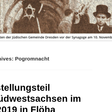
FLYER ZUR AUSSTELLUNG
hives:
Pogromnacht
tellungsteil
üdwestsachsen im
2019 in Flöha