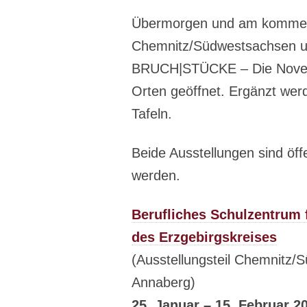
Übermorgen und am kommend
Chemnitz/Südwestsachsen u
BRUCH|STÜCKE – Die Novem
Orten geöffnet. Ergänzt werd
Tafeln.
Beide Ausstellungen sind öff
werden.
Berufliches Schulzentrum 
des Erzgebirgskreises
(Ausstellungsteil Chemnitz/
Annaberg)
25. Januar – 15. Februar 2