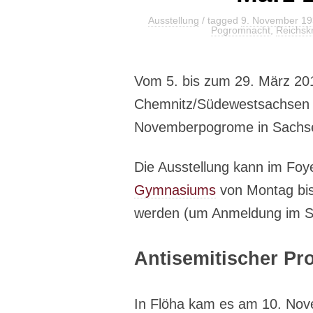
Ausstellung
/ tagged
9. November 1
Pogromnacht
,
Reichskr
Vom 5. bis zum 29. März 2019
Chemnitz/Südewestsachsen
Novemberpogrome in Sachse
Die Ausstellung kann im Fo
Gymnasiums
von Montag bis 
werden (um Anmeldung im Sek
Antisemitischer Pro
In Flöha kam es am 10. Nov