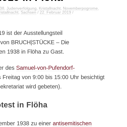
938
,
Judenverfolgung
,
Kristallnacht
,
Novemberpogrome
,
istallnacht
,
Sachsen
/
22. Februar 2019
/
 ist der Ausstellungsteil
 von BRUCH|STÜCKE – Die
n 1938 in Flöha zu Gast.
yer des
Samuel-von-Pufendorf-
Freitag von 9:00 bis 15:00 Uhr besichtigt
retariat wird gebeten).
test in Flöha
ember 1938 zu einer
antisemitischen