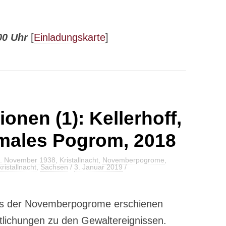
:00 Uhr
[
Einladungskarte
]
onen (1): Kellerhoff,
males Pogrom, 2018
. November 1938
,
Kristallnacht
,
Novemberpogrome
,
ristallnacht
,
Sachsen
/
3. Januar 2019
/
ags der Novemberpogrome erschienen
lichungen zu den Gewaltereignissen.