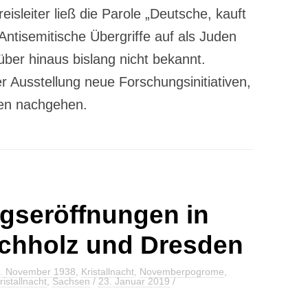
isleiter ließ die Parole „Deutsche, kauft
 Antisemitische Übergriffe auf als Juden
ber hinaus bislang nicht bekannt.
er Ausstellung neue Forschungsinitiativen,
gen nachgehen.
gseröffnungen in
chholz und Dresden
. November 1938
,
Kristallnacht
,
Novemberpogrome
,
ristallnacht
,
Sachsen
/
23. Januar 2019
/