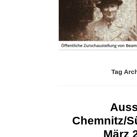
IHRE GESCHICHTE|N
PRESSEBERICHTE
SPENDE
FLYER
Tag Arc
Auss
Chemnitz/S
März 