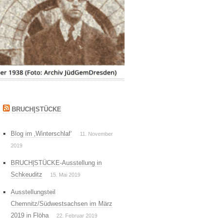
DATENSCHUTZERKLÄRUNG
BRUCH|STÜCKE
Blog im ‚Winterschlaf‘
11. November
2019
BRUCH|STÜCKE-Ausstellung in
Schkeuditz
15. Mai 2019
Ausstellungsteil
Chemnitz/Südwestsachsen im März
2019 in Flöha
22. Februar 2019