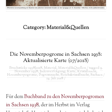
Category:
Material&Quellen
Die Novemberpogrome in Sachsen 1938:
Aktualisierte Karte (07/2018)
Bruchstücke 1938|2018
,
Material
,
Material&Quellen
/ tagged
9.
November 1938
,
Judenverfolgung; Karte
,
Kristallnacht
,
Novemberpogrome
,
Pogromnacht
,
Reichskristallnacht
,
Sachsen
/
24. Juli 2018
/
Für dem
Buchband zu den Novemberpogromen
in Sachsen 1938
, der im Herbst im Verlag