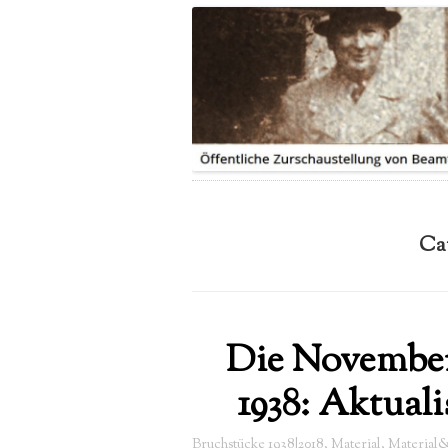
LEITUNG
IHRE GESCHICHTE|N
PRESSEBERICHTE
SPENDE
FLYER
Ca
Die Novembe
1938: Aktuali
Bruchstücke 1938|2018
,
Material
,
Material