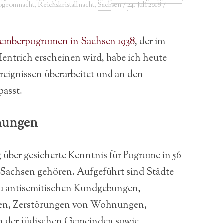
ogromnacht
,
Reichskristallnacht
,
Sachsen
/
24. Juli 2018
/
emberpogromen in Sachsen 1938
, der im
entrich erscheinen wird, habe ich heute
reignissen überarbeitet und an den
passt.
hungen
g über gesicherte Kenntnis für Pogrome in 56
t Sachsen gehören. Aufgeführt sind Städte
u antisemitischen Kundgebungen,
fen, Zerstörungen von Wohnungen,
n der jüdischen Gemeinden sowie