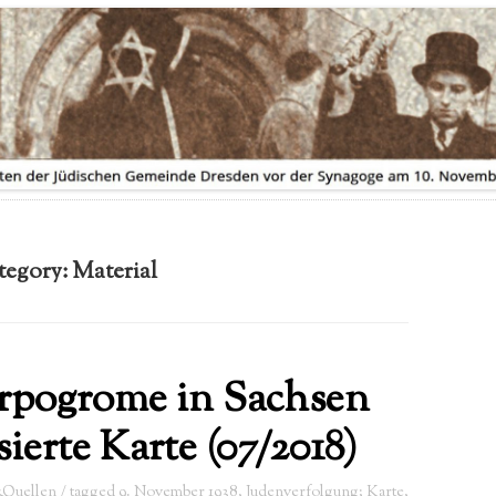
AUSSTELLUNGSVERLEIH
FLYER ZUR AUSSTELLUNG
tegory:
Material
rpogrome in Sachsen
sierte Karte (07/2018)
&Quellen
/ tagged
9. November 1938
,
Judenverfolgung; Karte
,