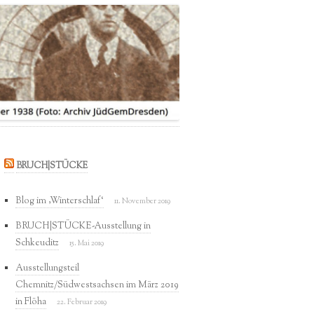
IMPRESSUM
DATENSCHUTZERKLÄRUNG
BRUCH|STÜCKE
Blog im ‚Winterschlaf‘
11. November 2019
BRUCH|STÜCKE-Ausstellung in
Schkeuditz
15. Mai 2019
Ausstellungsteil
Chemnitz/Südwestsachsen im März 2019
in Flöha
22. Februar 2019