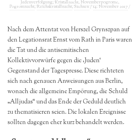
Judenverfolgung
,
Kristallnacht
,
Novemberpogrome
,
Pogromnacht
,
Reichskristallnacht
,
Sachsen
/
14. November 2017
/
Nach dem Attentat von Herszel Grynszpan auf
den Legationsrat Ernst vom Rath in Paris waren
die Tat und die antisemitischen
Kollektivvorwürfe gegen die ‚Juden‘
Gegenstand der Tagespresse. Diese richteten
sich nach genauen Anweisungen aus Berlin,
wonach die allgemeine Empörung, die Schuld
„Alljudas“ und das Ende der Geduld deutlich
zu thematisieren seien. Die lokalen Ereignisse
sollten dagegen eher kurz behandelt werden.