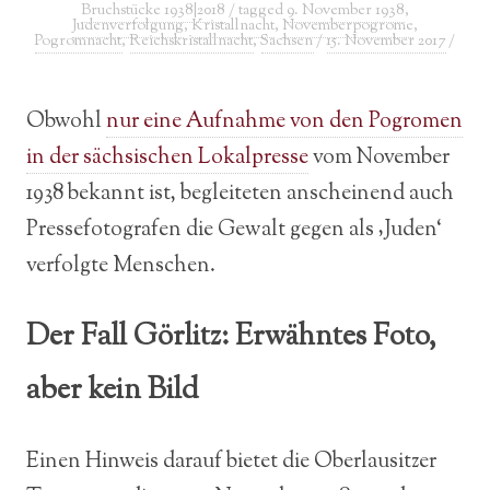
Bruchstücke 1938|2018
/ tagged
9. November 1938
,
Judenverfolgung
,
Kristallnacht
,
Novemberpogrome
,
Pogromnacht
,
Reichskristallnacht
,
Sachsen
/
15. November 2017
/
Obwohl
nur eine Aufnahme von den Pogromen
in der sächsischen Lokalpresse
vom November
1938 bekannt ist, begleiteten anscheinend auch
Pressefotografen die Gewalt gegen als ‚Juden‘
verfolgte Menschen.
Der Fall Görlitz: Erwähntes Foto,
aber kein Bild
Einen Hinweis darauf bietet die Oberlausitzer