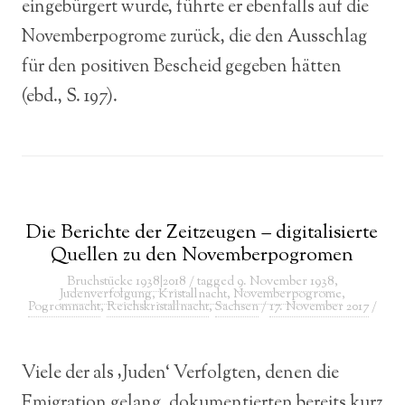
eingebürgert wurde, führte er ebenfalls auf die
Novemberpogrome zurück, die den Ausschlag
für den positiven Bescheid gegeben hätten
(ebd., S. 197).
Die Berichte der Zeitzeugen – digitalisierte
Quellen zu den Novemberpogromen
Bruchstücke 1938|2018
/ tagged
9. November 1938
,
Judenverfolgung
,
Kristallnacht
,
Novemberpogrome
,
Pogromnacht
,
Reichskristallnacht
,
Sachsen
/
17. November 2017
/
Viele der als ‚Juden‘ Verfolgten, denen die
Emigration gelang, dokumentierten bereits kurz