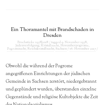
Ein Thoramantel mit Brandschaden in
Dresden
Bruchstücke 1938|2018
/ tagged
9. November 1938
,
Judenverfolgung
,
Kristallnacht
,
Novemberpogrome
,
Pogromnacht
,
Reichskristallnacht
,
Sachsen
/
16. November 2017
/
Obwohl die während der Pogrome
angegriffenen Einrichtungen der jüdischen
Gemeinde in Sachsen zerstört, niedergebrannt
und geplündert wurden, überstanden einzelne
Gegenstände und religiöse Kultobjekte die Zeit
des Nationalsozialismus.