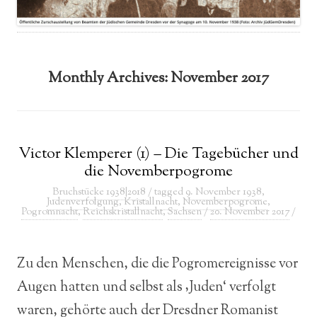
Monthly Archives:
November 2017
Victor Klemperer (1) – Die Tagebücher und
die Novemberpogrome
Bruchstücke 1938|2018
/ tagged
9. November 1938
,
Judenverfolgung
,
Kristallnacht
,
Novemberpogrome
,
Pogromnacht
,
Reichskristallnacht
,
Sachsen
/
20. November 2017
/
Zu den Menschen, die die Pogromereignisse vor
Augen hatten und selbst als ‚Juden‘ verfolgt
waren, gehörte auch der Dresdner Romanist