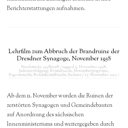
Berichterstattungen aufnahmen.
Lehrfilm zum Abbruch der Brandruine der
Dresdner Synagoge, November 1938
Bruchstücke 1938|2018
/ tagged
9. November 1938
,
Judenverfolgung
,
Kristallnacht
,
Novemberpogrome
,
Pogromnacht
,
Reichskristallnacht
,
Sachsen
/
13. November 2017
/
Ab dem 11. November wurden die Ruinen der
zerstörten Synagogen und Gemeindebauten
auf Anordnung des sächsischen
Innenministeriums und weitergegeben durch