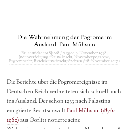
Die Wahrnehmung der Pogrome im
Ausland: Paul Mühsam
Bruchstücke 1938|2018
/ tagged
9. November 1938
,
Judenverfolgung
,
Kristallnacht
,
Novemberpogrome
,
Pogromnacht
,
Reichskristallnacht
,
Sachsen
/
18. November 2017
/
Die Berichte über die Pogromereignisse im
Deutschen Reich verbreiteten sich schnell auch
ins Ausland. Der schon 1933 nach Palästina
emigrierte Rechtsanwalt
Paul Mühsam (1876-
1960)
aus Görlitz notierte seine