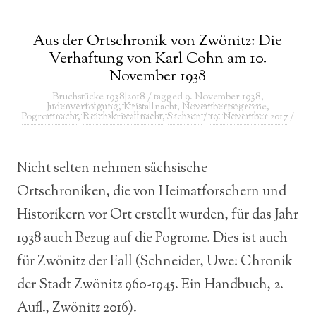
Aus der Ortschronik von Zwönitz: Die
Verhaftung von Karl Cohn am 10.
November 1938
Bruchstücke 1938|2018
/ tagged
9. November 1938
,
Judenverfolgung
,
Kristallnacht
,
Novemberpogrome
,
Pogromnacht
,
Reichskristallnacht
,
Sachsen
/
19. November 2017
/
Nicht selten nehmen sächsische
Ortschroniken, die von Heimatforschern und
Historikern vor Ort erstellt wurden, für das Jahr
1938 auch Bezug auf die Pogrome. Dies ist auch
für Zwönitz der Fall (Schneider, Uwe: Chronik
der Stadt Zwönitz 960-1945. Ein Handbuch, 2.
Aufl., Zwönitz 2016).