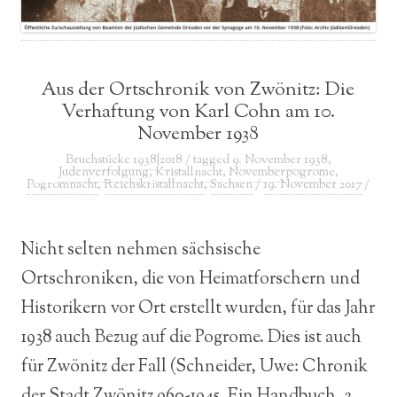
Aus der Ortschronik von Zwönitz: Die
Verhaftung von Karl Cohn am 10.
November 1938
Bruchstücke 1938|2018
/ tagged
9. November 1938
,
Judenverfolgung
,
Kristallnacht
,
Novemberpogrome
,
Pogromnacht
,
Reichskristallnacht
,
Sachsen
/
19. November 2017
/
Nicht selten nehmen sächsische
Ortschroniken, die von Heimatforschern und
Historikern vor Ort erstellt wurden, für das Jahr
1938 auch Bezug auf die Pogrome. Dies ist auch
für Zwönitz der Fall (Schneider, Uwe: Chronik
der Stadt Zwönitz 960-1945. Ein Handbuch, 2.