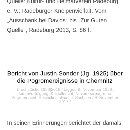
Quelle: Kultur- und Heimatverein Radeburg
e. V.: Radeburger Kneipenvielfalt. Vom
„Ausschank bei Davids“ bis „Zur Guten
Quelle“, Radeburg 2013, S. 86 f.
Bericht von Justin Sonder (Jg. 1925) über
die Pogromereignisse in Chemnitz
Bruchstücke 1938|2018
/ tagged
9. November 1938
,
Judenverfolgung
,
Kristallnacht
,
Novemberpogrome
,
Pogromnacht
,
Reichskristallnacht
,
Sachsen
/
9. November
2017
/
In seinen Erinnerungen berichtet der damals