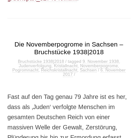
Die Novemberpogrome in Sachsen –
Bruchstücke 1938|2018
Bruchstücke 1938|2018
/ tagged
9. November 1938
,
Judenverfolgung
,
Kristallnacht
,
Novemberpogrome
,
Pogromnacht
,
Reichskristallnacht
,
Sachsen
/
6. November
2017
/
Fast auf den Tag genau 79 Jahre ist es her,
dass als ‚Juden‘ verfolgte Menschen im
gesamten Deutschen Reich von einer
massiven Welle der Gewalt, Zerstörung,
Plünderung bis hin zur Ermordung erfasst