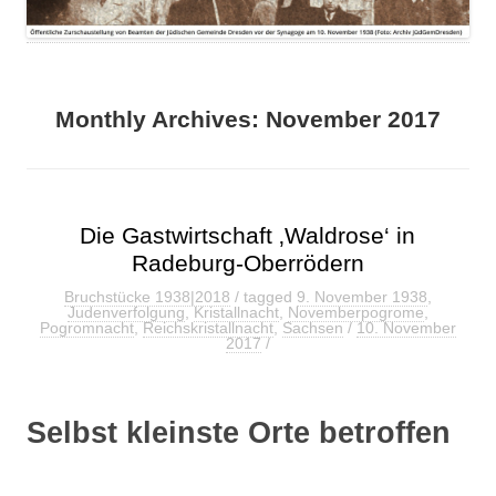
Monthly Archives:
November 2017
Die Gastwirtschaft ‚Waldrose‘ in
Radeburg-Oberrödern
Bruchstücke 1938|2018
/ tagged
9. November 1938
,
Judenverfolgung
,
Kristallnacht
,
Novemberpogrome
,
Pogromnacht
,
Reichskristallnacht
,
Sachsen
/
10. November
2017
/
Selbst kleinste Orte betroffen