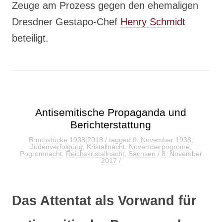
Zeuge am Prozess gegen den ehemaligen
Dresdner Gestapo-Chef
Henry Schmidt
beteiligt.
Antisemitische Propaganda und
Berichterstattung
Bruchstücke 1938|2018
/ tagged
9. November 1938
,
Judenverfolgung
,
Kristallnacht
,
Novemberpogrome
,
Pogromnacht
,
Reichskristallnacht
,
Sachsen
/
8. November
2017
/
Das Attentat als Vorwand für