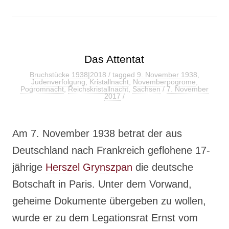
Das Attentat
Bruchstücke 1938|2018
/ tagged
9. November 1938
,
Judenverfolgung
,
Kristallnacht
,
Novemberpogrome
,
Pogromnacht
,
Reichskristallnacht
,
Sachsen
/
7. November
2017
/
Am 7. November 1938 betrat der aus
Deutschland nach Frankreich geflohene 17-
jährige
Herszel Grynszpan
die deutsche
Botschaft in Paris. Unter dem Vorwand,
geheime Dokumente übergeben zu wollen,
wurde er zu dem Legationsrat Ernst vom