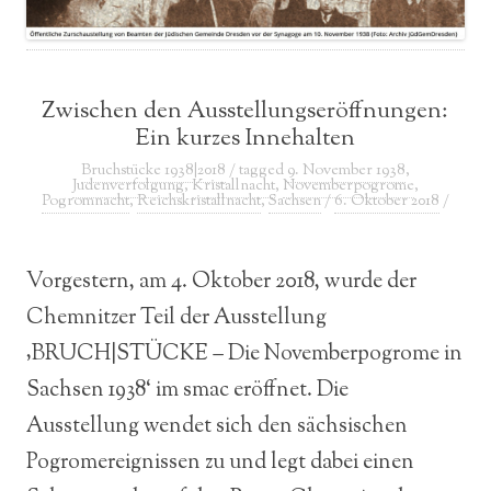
Zwischen den Ausstellungseröffnungen:
Ein kurzes Innehalten
Bruchstücke 1938|2018
/ tagged
9. November 1938
,
Judenverfolgung
,
Kristallnacht
,
Novemberpogrome
,
Pogromnacht
,
Reichskristallnacht
,
Sachsen
/
6. Oktober 2018
/
Vorgestern, am 4. Oktober 2018, wurde der
Chemnitzer Teil der Ausstellung
‚BRUCH|STÜCKE – Die Novemberpogrome in
Sachsen 1938‘ im smac eröffnet. Die
Ausstellung wendet sich den sächsischen
Pogromereignissen zu und legt dabei einen