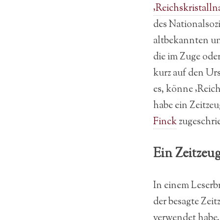
‚Reichskristalln
des Nationalsoz
altbekannten un
die im Zuge ode
kurz auf den Urs
es, könne ‚Reic
habe ein Zeitzeu
Finck
zugeschri
Ein Zeitzeug
In einem Leserb
der besagte Zeit
verwendet habe. 