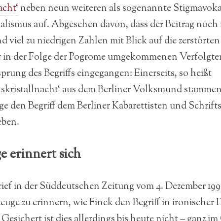
acht‘
neben neun weiteren als sogenannte Stigmavokab
ialismus auf. Abgesehen davon, dass der Beitrag noch
d viel zu niedrigen Zahlen mit Blick auf die zerstört
r in der Folge der Pogrome umgekommenen Verfolgten 
prung des Begriffs eingegangen: Einerseits, so heißt
hskristallnacht‘ aus dem Berliner Volksmund stammen,
ge den Begriff dem Berliner Kabarettisten und Schrifts
eben.
e erinnert sich
rief in der Süddeutschen Zeitung vom 4. Dezember 199
zeuge zu erinnern, wie Finck den Begriff in ironischer
Gesichert ist dies allerdings bis heute nicht – ganz im