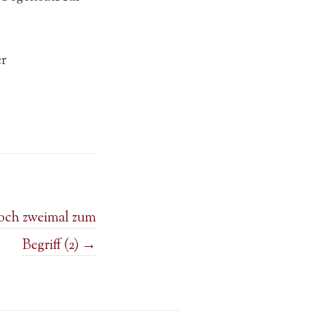
er
noch zweimal zum
Begriff (2)
→