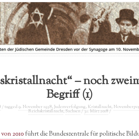
AUSSTELLUNGSVERLEIH
FLYER ZUR AUSSTELLUNG
skristallnacht“ – noch zwei
Begriff (1)
8
/ tagged
9. November 1938
,
Judenverfolgung
,
Kristallnacht
,
Novemberpo
Reichskristallnacht
,
Sachsen
/
31. März 2018
/
g von 2010
führt die Bundeszentrale für politische Bild