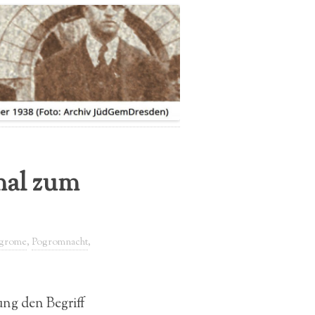
IMPRESSUM
DATENSCHUTZERKLÄRUNG
mal zum
grome
,
Pogromnacht
,
ung den Begriff