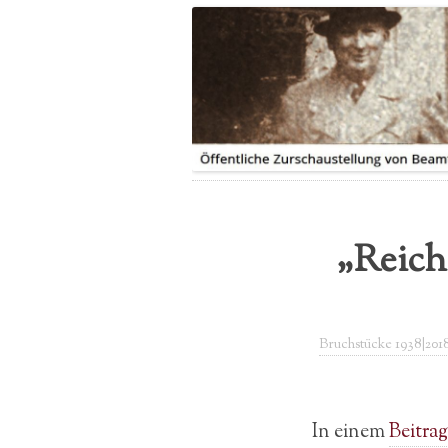
LEITUNG
IHRE GESCHICHTE|N
PRESSEBERICHTE
SPENDE
FLYER
„Reich
Bruchstücke 1938|201
In einem
Beitra