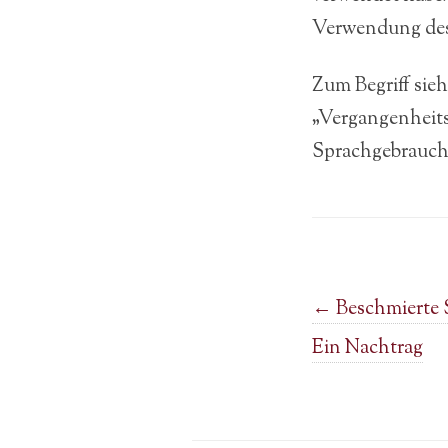
Verwendung des 
Zum Begriff sieh
„Vergangenheits
Sprachgebrauch,
Post navigation
←
Beschmierte 
Ein Nachtrag