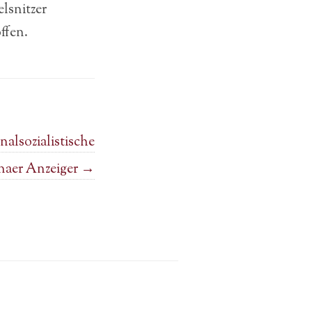
lsnitzer
ffen.
alsozialistische
rnaer Anzeiger
→