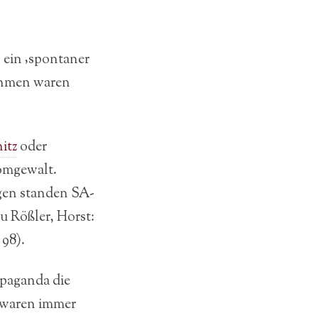
 ein ‚spontaner
ahmen waren
itz
oder
omgewalt.
gen standen SA-
u Rößler, Horst:
 98).
opaganda die
e waren immer