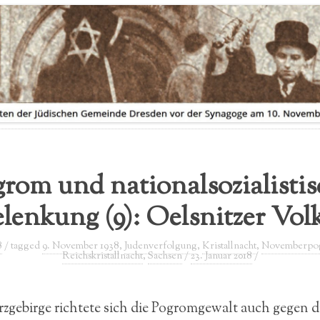
AUSSTELLUNGSVERLEIH
FLYER ZUR AUSSTELLUNG
rom und nationalsozialisti
elenkung (9): Oelsnitzer Vol
8
/ tagged
9. November 1938
,
Judenverfolgung
,
Kristallnacht
,
Novemberpo
Reichskristallnacht
,
Sachsen
/
23. Januar 2018
/
rzgebirge richtete sich die Pogromgewalt auch gegen di