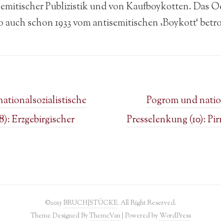
semitischer Publizistik und von Kaufboykotten. Das Oe
 auch schon 1933 vom antisemitischen ‚Boykott‘ betro
tionalsozialistische
Pogrom und nation
): Erzgebirgischer
Presselenkung (10): Pi
©2015
BRUCH|STÜCKE
. All Right Reserved.
Theme Designed By
ThemeVan
| Powered by
WordPress