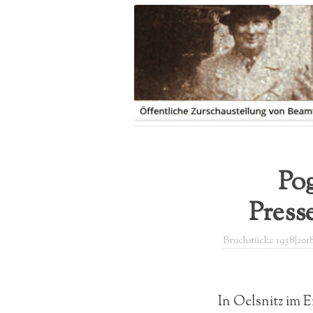
LEITUNG
IHRE GESCHICHTE|N
PRESSEBERICHTE
SPENDE
FLYER
Pog
Press
Bruchstücke 1938|201
In Oelsnitz im E