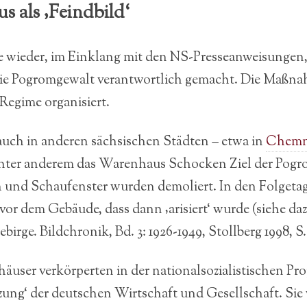
s als ‚Feindbild‘
 wieder, im Einklang mit den NS-Presseanweisungen,
 die Pogromgewalt verantwortlich gemacht. Die Maßn
Regime organisiert.
 auch in anderen sächsischen Städten – etwa in
Chemn
nter anderem das Warenhaus Schocken Ziel der Pogr
 und Schaufenster wurden demoliert. In den Folgeta
r dem Gebäude, dass dann ‚arisiert‘ wurde (siehe daz
birge. Bildchronik, Bd. 3: 1926-1949, Stollberg 1998, S.
häuser verkörperten in der nationalsozialistischen Pr
tzung‘ der deutschen Wirtschaft und Gesellschaft. Si