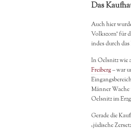
Das Kaufhau
Auch hier wurde
Volkszorn‘ für
indes durch das 
In Oelsnitz wie
Freiberg
– war u
Eingangsbereich
Männer Wache vo
Oelsnitz im Erzge
Gerade die Kauf
‚jüdische Zerse