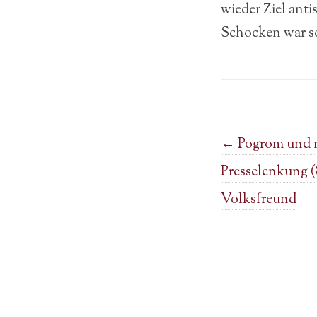
wieder Ziel anti
Schocken war so
Post navigation
←
Pogrom und na
Presselenkung (8
Volksfreund