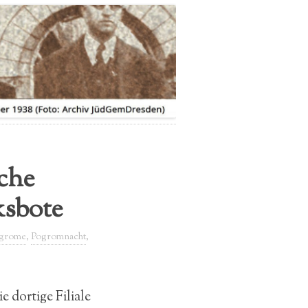
IMPRESSUM
DATENSCHUTZERKLÄRUNG
sche
ksbote
grome
,
Pogromnacht
,
e dortige Filiale