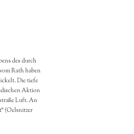
bens des durch
 vom Rath haben
kelt. Die tiefe
jüdischen Aktion
traße Luft. An
t“ (Oelsnitzer