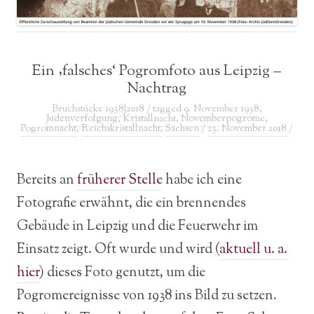
Ein ‚falsches‘ Pogromfoto aus Leipzig –
Nachtrag
Bruchstücke 1938|2018
/ tagged
9. November 1938
,
Judenverfolgung
,
Kristallnacht
,
Novemberpogrome
,
Pogromnacht
,
Reichskristallnacht
,
Sachsen
/
23. November 2018
/
Bereits an
früherer Stelle
habe ich eine
Fotografie erwähnt, die ein brennendes
Gebäude in Leipzig und die Feuerwehr im
Einsatz zeigt. Oft wurde und wird (
aktuell u. a.
hier
) dieses Foto genutzt, um die
Pogromereignisse von 1938 ins Bild zu setzen.