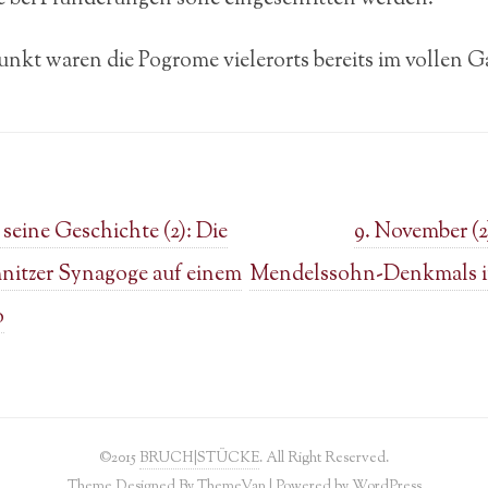
unkt waren die Pogrome vielerorts bereits im vollen G
seine Geschichte (2): Die
9. November (2
nitzer Synagoge auf einem
Mendelssohn-Denkmals in
o
©2015
BRUCH|STÜCKE
. All Right Reserved.
Theme Designed By
ThemeVan
| Powered by
WordPress