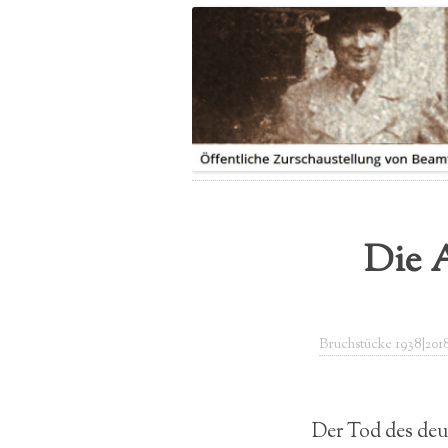
LEITUNG
IHRE GESCHICHTE|N
PRESSEBERICHTE
SPENDE
FLYER
Die 
Bruchstücke 1938|201
Der Tod des deu