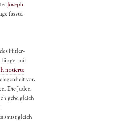
ter
Joseph
ge fasste.
des Hitler-
 länger mit
h notierte
elegenheit vor.
en. Die Juden
Ich gebe gleich
z
s saust gleich