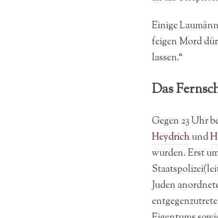
Einige Laumänne
feigen Mord dür
lassen.“
Das Fernsc
Gegen 23 Uhr be
Heydrich
und
H
wurden. Erst um
Staatspolizei(l
Juden anordnete
entgegenzutrete
Eigentums sowie