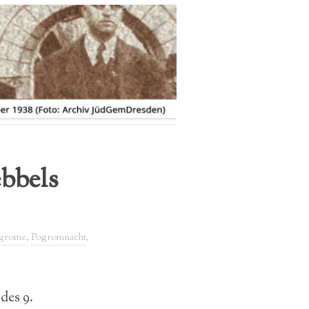
IMPRESSUM
DATENSCHUTZERKLÄRUNG
bbels
grome
,
Pogromnacht
,
des 9.