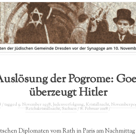
AUSSTELLUNGSVERLEIH
FLYER ZUR AUSSTELLUNG
Auslösung der Pogrome: Goe
überzeugt Hitler
8
/ tagged
9. November 1938
,
Judenverfolgung
,
Kristallnacht
,
Novemberpo
Reichskristallnacht
,
Sachsen
/
8. Februar 2018
/
tschen Diplomaten vom Rath in Paris am Nachmittag 