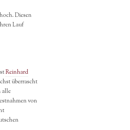
 hoch. Diesen
ihren Lauf
bst
Reinhard
ächst überrascht
 alle
 Festnahmen von
ht
eutschen