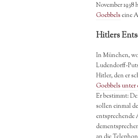
November 1938 h
Goebbels
eine A
Hitlers Ent
In München, wo s
Ludendorff-Puts
Hitler, den er s
Goebbels unter 
Er bestimmt: De
sollen einmal de
entsprechende A
dementsprechend 
an die Telephon