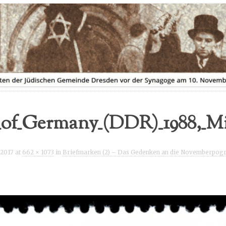
AUSSTELLUNGSVERLEIH
FLYER ZUR AUSSTELLUNG
of_Germany_(DDR)_1988,_M
 2017
at
662 × 1073
in
Briefmarken (2) – Das Gedenken an die Novemberpogr