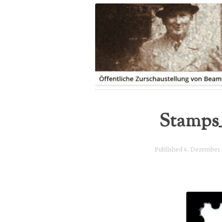
LEITUNG
IHRE GESCHICHTE|N
PRESSEBERICHTE
SPENDE
FLYER
Stamps_
Published
4. Dezember