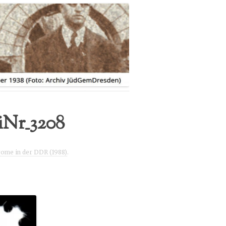
IMPRESSUM
DATENSCHUTZERKLÄRUNG
iNr_3208
ome in der DDR (1988)
.