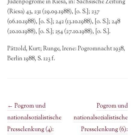
Judenpogrome in Riesa, in: Sächsische Zeitung
(Riesa) 43, 231 (29.09.1988), [o. S.]; 237
(06.10.1988), [o. S.]; 242 (13.10.1988), [o. S.]; 248
(20.10.1988), [o. S.]; 254 (27.10.1988), [o. S.].
Pätzold, Kurt; Runge, Irene: Pogromnacht 1938,
Berlin 1988, S. 123 f.
Post navigation
←
Pogrom und
Pogrom und
nationalsozialistische
nationalsozialistische
Presselenkung (4):
Presselenkung (6):