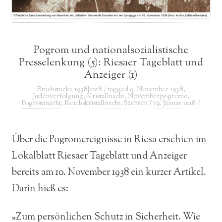
Pogrom und nationalsozialistische
Presselenkung (5): Riesaer Tageblatt und
Anzeiger (1)
Bruchstücke 1938|2018
/ tagged
9. November 1938
,
Judenverfolgung
,
Kristallnacht
,
Novemberpogrome
,
Pogromnacht
,
Reichskristallnacht
,
Sachsen
/
19. Januar 2018
/
Über die Pogromereignisse in Riesa erschien im
Lokalblatt Riesaer Tageblatt und Anzeiger
bereits am 10. November 1938 ein kurzer Artikel.
Darin hieß es:
„Zum persönlichen Schutz in Sicherheit. Wie