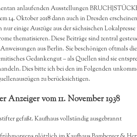
entan anlaufenden Ausstellungen BRUCH|STÜCKE
dem 14. Oktober 2018 dann auch in Dresden erscheinen
 nur einige Auszüge aus der sächsischen Lokalpress
grome thematisieren. Diese Beiträge sind zentral gesteu
 Anweisungen aus Berlin. Sie beschönigen oftmals die
semitisches Gedankengut – als Quellen sind sie entsp
ehandeln. Dies bitte ich bei den im Folgenden unkomm
ellenauszügen zu berücksichtigen.
r Anzeiger vom 11. November 1938
tifter gefaßt. Kaufhaus vollständig ausgebrannt
h frühmorgens plötzlich im Kaufhaus Bamberger & Herz