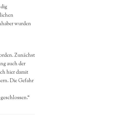
ndig
dlichen
nhaber wurden
worden. Zunächst
ing auch der
ch hier damit
dern. Die Gefahr
 geschlossen.“