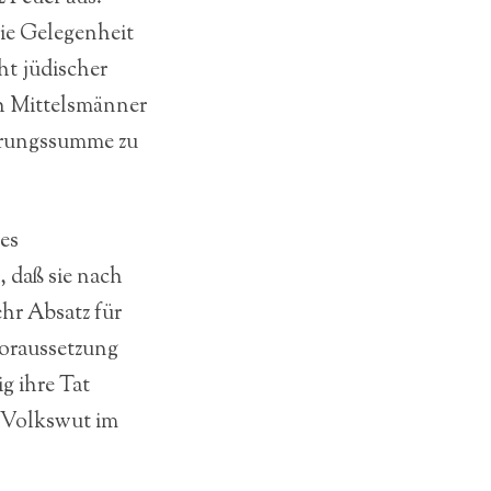
ie Gelegenheit
ht jüdischer
ch Mittelsmänner
herungssumme zu
es
 daß sie nach
hr Absatz für
Voraussetzung
g ihre Tat
 Volkswut im