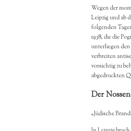
Wegen der mom
Leipzig und ab 
folgenden Tagen
1938, die die Po
unterliegen den
verbreiten anti
vorsichtig zu b
abgedruckten Qu
Der Nossene
„Jüdische Brands
In Leipzig brac