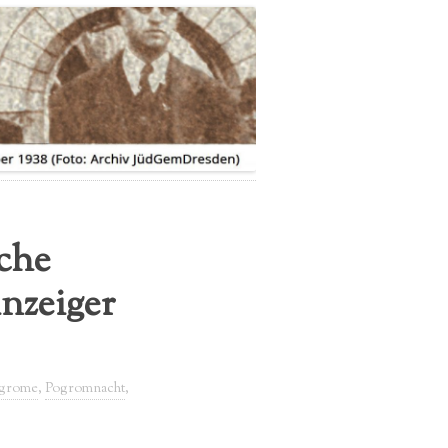
IMPRESSUM
DATENSCHUTZERKLÄRUNG
sche
nzeiger
grome
,
Pogromnacht
,