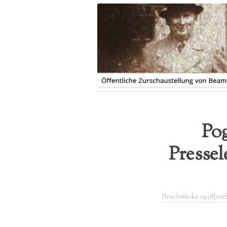
LEITUNG
IHRE GESCHICHTE|N
PRESSEBERICHTE
SPENDE
FLYER
Pog
Presse
Bruchstücke 1938|201