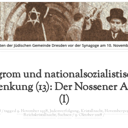
AUSSTELLUNGSVERLEIH
FLYER ZUR AUSSTELLUNG
rom und nationalsozialisti
lenkung (13): Der Nossener A
(I)
8
/ tagged
9. November 1938
,
Judenverfolgung
,
Kristallnacht
,
Novemberpo
Reichskristallnacht
,
Sachsen
/
9. Oktober 2018
/