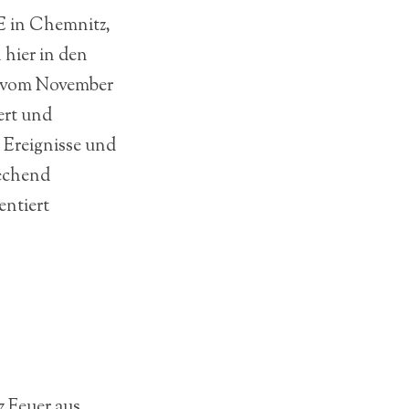
 in Chemnitz,
 hier in den
e vom November
ert und
 Ereignisse und
rechend
entiert
 Feuer aus.