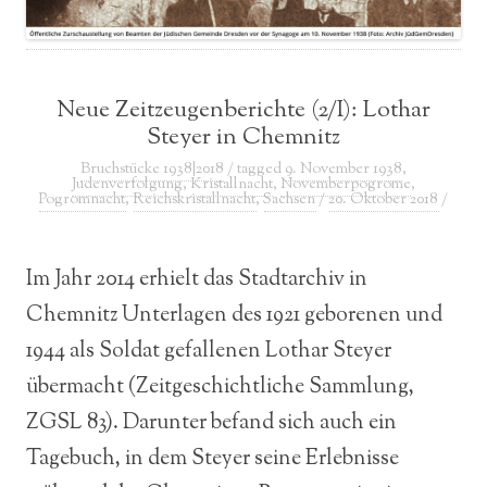
Neue Zeitzeugenberichte (2/I): Lothar
Steyer in Chemnitz
Bruchstücke 1938|2018
/ tagged
9. November 1938
,
Judenverfolgung
,
Kristallnacht
,
Novemberpogrome
,
Pogromnacht
,
Reichskristallnacht
,
Sachsen
/
20. Oktober 2018
/
Im Jahr 2014 erhielt das Stadtarchiv in
Chemnitz Unterlagen des 1921 geborenen und
1944 als Soldat gefallenen Lothar Steyer
übermacht (Zeitgeschichtliche Sammlung,
ZGSL 83). Darunter befand sich auch ein
Tagebuch, in dem Steyer seine Erlebnisse