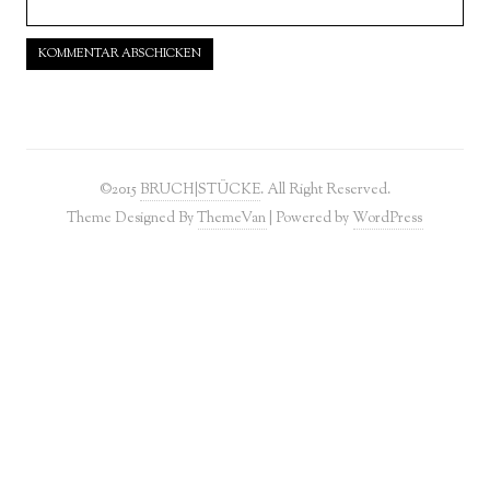
©2015
BRUCH|STÜCKE
. All Right Reserved.
Theme Designed By
ThemeVan
| Powered by
WordPress