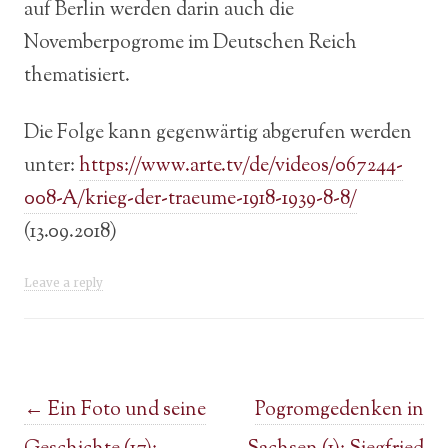
auf Berlin werden darin auch die
Novemberpogrome im Deutschen Reich
thematisiert.
Die Folge kann gegenwärtig abgerufen werden
unter:
https://www.arte.tv/de/videos/067244-
008-A/krieg-der-traeume-1918-1939-8-8/
(13.09.2018)
Leave a reply
Post navigation
←
Ein Foto und seine
Pogromgedenken in