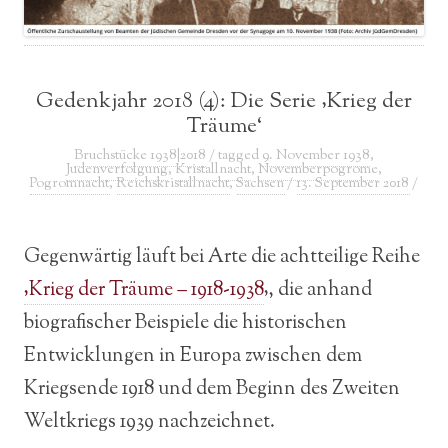
Gedenkjahr 2018 (4): Die Serie ‚Krieg der
Träume‘
Bruchstücke 1938|2018
/ tagged
9. November 1938
,
Judenverfolgung
,
Kristallnacht
,
Novemberpogrome
,
Pogromnacht
,
Reichskristallnacht
,
Sachsen
/
13. September 2018
/
Gegenwärtig läuft bei Arte die achtteilige Reihe
‚Krieg der Träume – 1918-1938
‚, die anhand
biografischer Beispiele die historischen
Entwicklungen in Europa zwischen dem
Kriegsende 1918 und dem Beginn des Zweiten
Weltkriegs 1939 nachzeichnet.