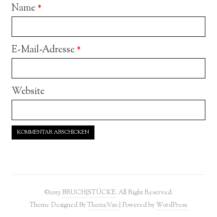
Name
*
E-Mail-Adresse
*
Website
©2015
BRUCH|STÜCKE
. All Right Reserved.
Theme Designed By
ThemeVan
| Powered by
WordPress