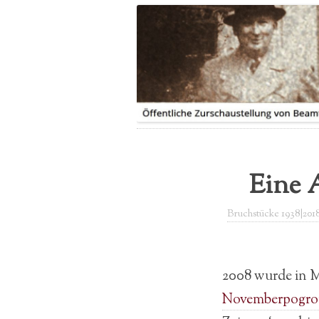
LEITUNG
IHRE GESCHICHTE|N
PRESSEBERICHTE
SPENDE
FLYER
Eine 
Bruchstücke 1938|201
2008 wurde in 
Novemberpogr