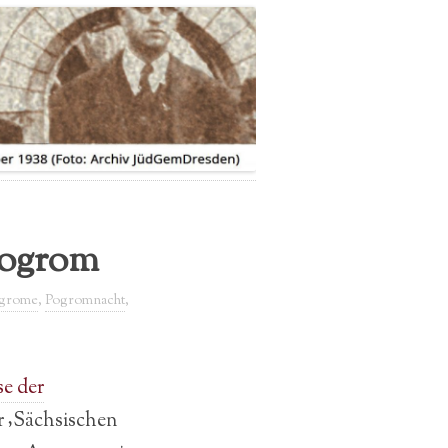
IMPRESSUM
DATENSCHUTZERKLÄRUNG
Pogrom
grome
,
Pogromnacht
,
se der
er ‚Sächsischen