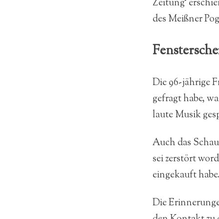
Zeitung‘ erschi
des Meißner Po
Fenstersche
Die 96-jährige 
gefragt habe, w
laute Musik ges
Auch das Schauf
sei zerstört wor
eingekauft habe
Die Erinnerungen