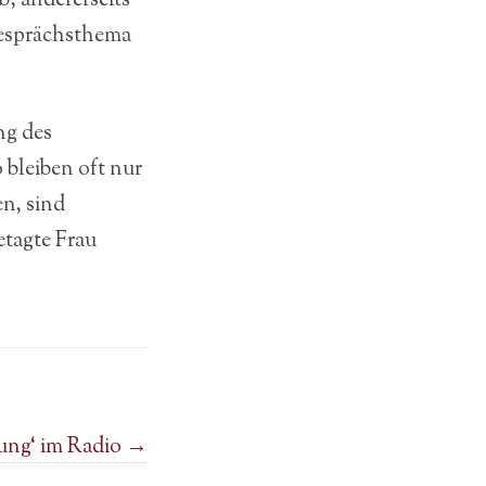
; andererseits
 Gesprächsthema
ng des
 bleiben oft nur
n, sind
etagte Frau
tung‘ im Radio
→