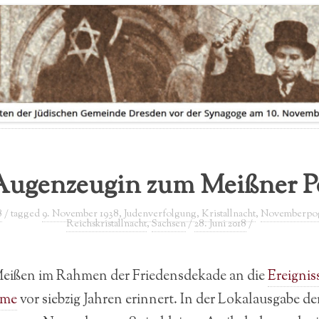
AUSSTELLUNGSVERLEIH
FLYER ZUR AUSSTELLUNG
Augenzeugin zum Meißner 
8
/ tagged
9. November 1938
,
Judenverfolgung
,
Kristallnacht
,
Novemberpo
Reichskristallnacht
,
Sachsen
/
28. Juni 2018
/
Meißen im Rahmen der Friedensdekade an die
Ereignis
ome
vor siebzig Jahren erinnert. In der Lokalausgabe d