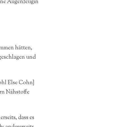
eine Augenzeugin
kommen hätten,
ngeschlagen und
ohl Else Cohn]
ern Nähstoffe
rseits, dass es