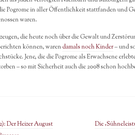
den als Juden verfolgten Nachbarn und Mitbürgern gab
 die Pogrome in aller Öffentlichkeit stattfanden und
enossen waren.
tzeugen, die heute noch über die Gewalt und Zerstöru
berichten können, waren
damals noch Kinder
– und so
hstücke. Jene, die die Pogrome als Erwachsene erlebte
torben – so mit Sicherheit auch die 2008 schon hochb
): Der Heizer August
Die ‚Sühneleis