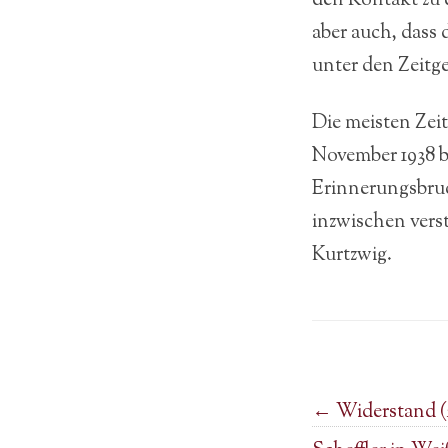
den Kontakt zu 
aber auch, dass
unter den Zeitg
Die meisten Zei
November 1938 
Erinnerungsbruc
inzwischen vers
Kurtzwig.
Post navigation
←
Widerstand (2