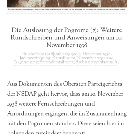
Die Auslösung der Pogrome (7): Weitere
Rundschreiben und Anweisungen am 10.
November 1938
Bruchstücke 1938|2018
/ tagged
9. November 1938
,
Judenverfolgung
,
Kristallnacht
,
Novemberpogrome
,
Pogromnacht
,
Reichskristallnacht
,
Sachsen
/
12. März 2018
/
Aus Dokumenten des Obersten Parteigerichts
der NSDAP geht hervor, dass am 10. November
1938 weitere Fernschreibungen und
Anordnungen ergingen, die im Zusammenhang
mit den Pogromen standen. Diese seien hier im
Folgenden zumindest benannt: