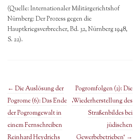
(Quelle: Internationaler Militärgerichtshof
Nürnberg: Der Prozess gegen die
Hauptkriegsverbrecher, Bd. 32, Nürnberg 1948,
S. 22).
Post navigation
←
Die Auslösung der
Pogromfolgen (2): Die
Pogrome (6): Das Ende
‚Wiederherstellung des
der Pogromgewalt in
Straßenbildes bei
einem Fernschreiben
jüdischen
Reinhard Heydrichs
Gewerbebetrieben‘
→