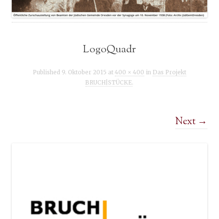
LogoQuadr
Published
9. Oktober 2015
at
400 × 400
in
Das Projekt
BRUCH|STÜCKE
.
Next →