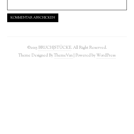
©2015
BRUCH|STÜCKE
. All Right Reserved.
Theme Designed By
ThemeVan
| Powered by
WordPress