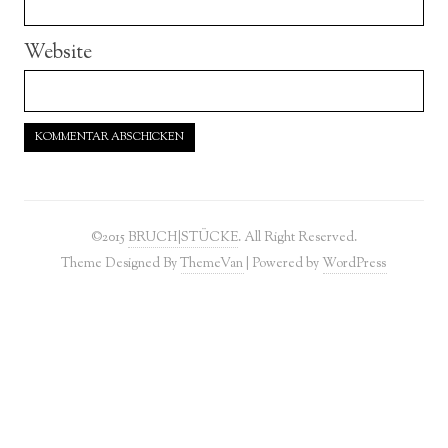
Website
©2015
BRUCH|STÜCKE
. All Right Reserved.
Theme Designed By
ThemeVan
| Powered by
WordPress