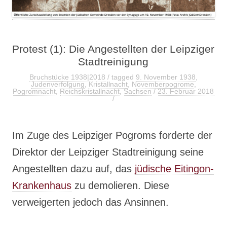
Protest (1): Die Angestellten der Leipziger
Stadtreinigung
Bruchstücke 1938|2018
/ tagged
9. November 1938
,
Judenverfolgung
,
Kristallnacht
,
Novemberpogrome
,
Pogromnacht
,
Reichskristallnacht
,
Sachsen
/
23. Februar 2018
/
Im Zuge des Leipziger Pogroms forderte der
Direktor der Leipziger Stadtreinigung seine
Angestellten dazu auf, das
jüdische Eitingon-
Krankenhaus
zu demolieren. Diese
verweigerten jedoch das Ansinnen.