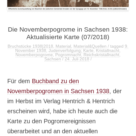
Die Novemberpogrome in Sachsen 1938:
Aktualisierte Karte (07/2018)
Bruchstücke 1938|2018
,
Material
,
Material&Quellen
/ tagged
9.
November 1938
,
Judenverfolgung; Karte
,
Kristallnacht
,
Novemberpogrome
,
Pogromnacht
,
Reichskristallnacht
,
Sachsen
/
24. Juli 2018
/
Für dem
Buchband zu den
Novemberpogromen in Sachsen 1938
, der
im Herbst im Verlag Hentrich & Hentrich
erscheinen wird, habe ich heute auch die
Karte zu den Pogromereignissen
überarbeitet und an den aktuellen