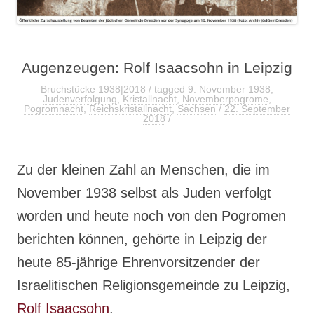
Augenzeugen: Rolf Isaacsohn in Leipzig
Bruchstücke 1938|2018
/ tagged
9. November 1938
,
Judenverfolgung
,
Kristallnacht
,
Novemberpogrome
,
Pogromnacht
,
Reichskristallnacht
,
Sachsen
/
22. September
2018
/
Zu der kleinen Zahl an Menschen, die im
November 1938 selbst als Juden verfolgt
worden und heute noch von den Pogromen
berichten können, gehörte in Leipzig der
heute 85-jährige Ehrenvorsitzender der
Israelitischen Religionsgemeinde zu Leipzig,
Rolf Isaacsohn
.