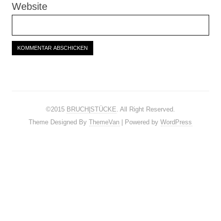
Website
©2015
BRUCH|STÜCKE
. All Right Reserved.
Theme Designed By
ThemeVan
| Powered by
WordPress