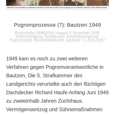
Pogromprozesse (7): Bautzen 1949
Bruchstücke 1938|2018
/ tagged
9. November 1938
,
Judenverfolgung
,
Kristallnacht
,
Novemberpogrome
,
Pogromnacht
,
Reichskristallnacht
,
Sachsen
/
1. Juni 2018
/
1949 kam es noch zu zwei weiteren
Verfahren gegen Pogromverantwortliche in
Bautzen. Die 5. Strafkammer des
Landgerichts verurteilte auch den flüchtigen
Dachdecker Richard Haufe Anfang Juni 1949
zu zweieinhalb Jahren Zuchthaus.
Vermögensentzug und Sühnemaßnahmen