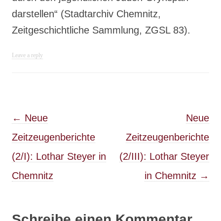
darstellen“ (Stadtarchiv Chemnitz,
Zeitgeschichtliche Sammlung, ZGSL 83).
Leave a reply
Post navigation
←
Neue
Neue
Zeitzeugenberichte
Zeitzeugenberichte
(2/I): Lothar Steyer in
(2/III): Lothar Steyer
Chemnitz
in Chemnitz
→
Schreibe einen Kommentar