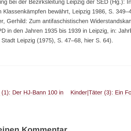
g bei der Bezirksleitung Leipzig der SED (Hg.): I
n Klassenkämpfen bewährt, Leipzig 1986, S. 349–4
r, Gerhild: Zum antifaschistischen Widerstandska
D in den Jahren 1935 bis 1939 in Leipzig, in: Jahr
Stadt Leipzig (1975), S. 47–68, hier S. 64).
on
 (1): Der HJ-Bann 100 in
Kinder|Täter (3): Ein 
 einen Kommentar