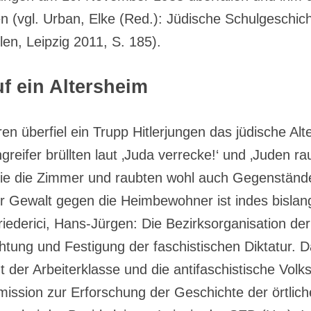
en (vgl. Urban, Elke (Red.): Jüdische Schulgeschic
len, Leipzig 2011, S. 185).
uf ein Altersheim
en überfiel ein Trupp Hitlerjungen das jüdische Alt
greifer brüllten laut ‚Juda verrecke!‘ und ‚Juden r
ie die Zimmer und raubten wohl auch Gegenständ
 Gewalt gegen die Heimbewohner ist indes bislang
Friederici, Hans-Jürgen: Die Bezirksorganisation d
chtung und Festigung der faschistischen Diktatur.
nt der Arbeiterklasse und die antifaschistische Volk
mission zur Erforschung der Geschichte der örtlic