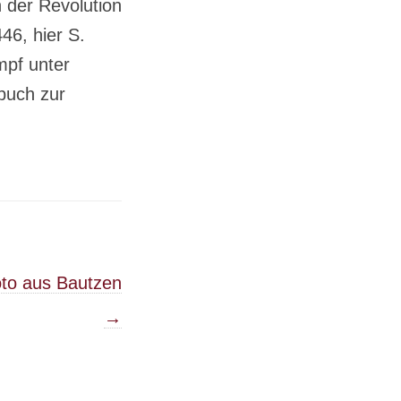
n der Revolution
46, hier S.
mpf unter
buch zur
Foto aus Bautzen
→