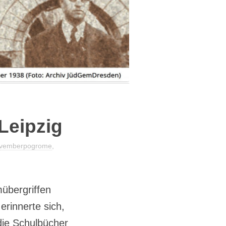
DATENSCHUTZERKLÄRUNG
 Leipzig
vemberpogrome
,
übergriffen
erinnerte sich,
die Schulbücher