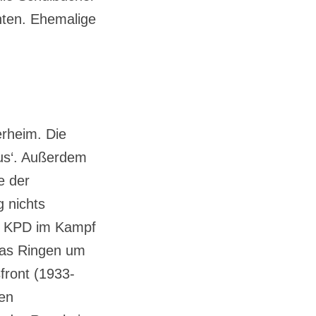
hten. Ehemalige
erheim. Die
aus‘. Außerdem
e der
 nichts
er KPD im Kampf
 Das Ringen um
sfront (1933-
hen