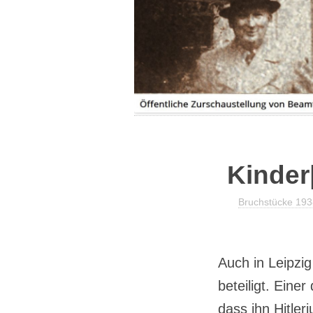
IHRE GESCHICHTE|N
PRESSEBERICHTE
SPENDE
FLYER
Kinder|
Bruchstücke 19
Auch in Leipzi
beteiligt. Eine
dass ihn Hitle