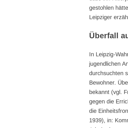
gestohlen hätt
Leipziger erzäh
Überfall a
In Leipzig-Wahr
jugendlichen An
durchsuchten s
Bewohner. Über
bekannt (vgl. 
gegen die Erri
die Einheitsfro
1939), in: Kom