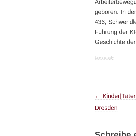
Arbeiterbewegun
geboren. In de
436; Schwendle
Führung der KP
Geschichte der 
Leave a reply
Post navigati
←
Kinder|Täter
Dresden
Schreibe