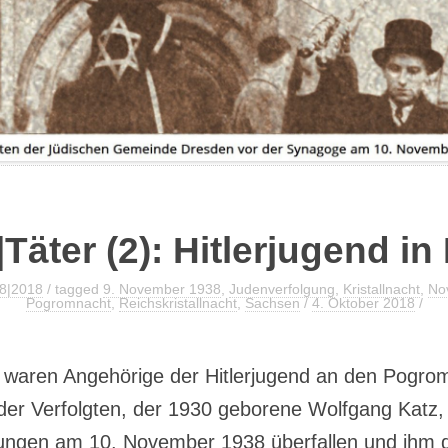
FLYER ZUR AUSSTELLUNG
Täter (2): Hitlerjugend in
38|2018
/ tagged
9. November 1938
,
Judenverfolgung
,
Kristallnacht
,
No
Pogromnacht
,
Reichskristallnacht
,
Sachsen
/
4. Oktober 2018
/
g waren Angehörige der Hitlerjugend an den Pogrom
r der Verfolgten, der 1930 geborene Wolfgang Katz, 
rjungen am 10. November 1938 überfallen und ihm 