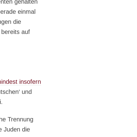
nten gehalten
gerade einmal
ngen die
bereits auf
indest insofern
utschen‘ und
.
che Trennung
e Juden die