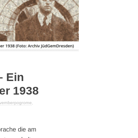
DATENSCHUTZERKLÄRUNG
– Ein
er 1938
vemberpogrome
,
prache die am