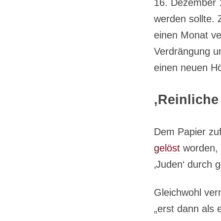
16. Dezember 1
werden sollte.
einen Monat ve
Verdrängung un
einen neuen Hö
‚Reinlich
Dem Papier zuf
gelöst
worden, a
‚Juden‘ durch
Gleichwohl ver
„erst dann als