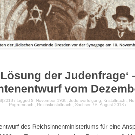
FLYER ZUR AUSSTELLUNG
‚Lösung der Judenfrage‘ 
ntenentwurf vom Dezemb
38|2018
/ tagged
9. November 1938
,
Judenverfolgung
,
Kristallnacht
,
No
Pogromnacht
,
Reichskristallnacht
,
Sachsen
/
6. August 2018
/
entwurf des Reichsinnenministeriums für eine Ans