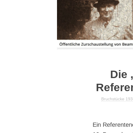
IHRE GESCHICHTE|N
PRESSEBERICHTE
SPENDE
FLYER
Die 
Refere
Bruchstücke 19
Ein Referenten