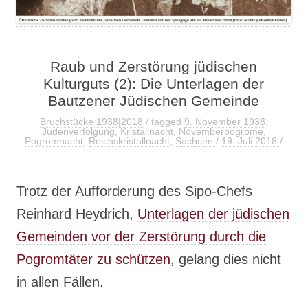
Raub und Zerstörung jüdischen
Kulturguts (2): Die Unterlagen der
Bautzener Jüdischen Gemeinde
Bruchstücke 1938|2018
/ tagged
9. November 1938
,
Judenverfolgung
,
Kristallnacht
,
Novemberpogrome
,
Pogromnacht
,
Reichskristallnacht
,
Sachsen
/
19. Juli 2018
/
Trotz der Aufforderung des Sipo-Chefs
Reinhard Heydrich,
Unterlagen der jüdischen
Gemeinden vor der Zerstörung durch die
Pogromtäter zu schützen
, gelang dies nicht
in allen Fällen.